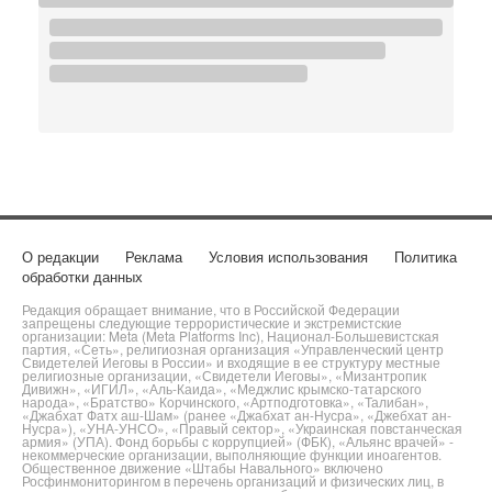
О редакции
Реклама
Условия использования
Политика
обработки данных
Редакция обращает внимание, что в Российской Федерации
запрещены следующие террористические и экстремистские
организации: Meta (Meta Platforms Inc), Национал-Большевистская
партия, «Сеть», религиозная организация «Управленческий центр
Свидетелей Иеговы в России» и входящие в ее структуру местные
религиозные организации, «Свидетели Иеговы», «Мизантропик
Дивижн», «ИГИЛ», «Аль-Каида», «Меджлис крымско-татарского
народа», «Братство» Корчинского, «Артподготовка», «Талибан»,
«Джабхат Фатх аш-Шам» (ранее «Джабхат ан-Нусра», «Джебхат ан-
Нусра»), «УНА-УНСО», «Правый сектор», «Украинская повстанческая
армия» (УПА). Фонд борьбы с коррупцией» (ФБК), «Альянс врачей» -
некоммерческие организации, выполняющие функции иноагентов.
Общественное движение «Штабы Навального» включено
Росфинмониторингом в перечень организаций и физических лиц, в