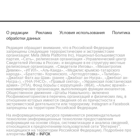
О редакции
Реклама
Условия использования
Политика
обработки данных
Редакция обращает внимание, что в Российской Федерации
запрещены следующие террористические и экстремистские
организации: Meta (Meta Platforms Inc), Национал-Большевистская
партия, «Сеть», религиозная организация «Управленческий центр
Свидетелей Иеговы в России» и входящие в ее структуру местные
религиозные организации, «Свидетели Иеговы», «Мизантропик
Дивижн», «ИГИЛ», «Аль-Каида», «Меджлис крымско-татарского
народа», «Братство» Корчинского, «Артподготовка», «Талибан»,
«Джабхат Фатх аш-Шам» (ранее «Джабхат ан-Нусра», «Джебхат ан-
Нусра»), «УНА-УНСО», «Правый сектор», «Украинская повстанческая
армия» (УПА). Фонд борьбы с коррупцией» (ФБК), «Альянс врачей» -
некоммерческие организации, выполняющие функции иноагентов.
Общественное движение «Штабы Навального» включено
Росфинмониторингом в перечень организаций и физических лиц, в
отношении которых имеются сведения об их причастности к
экстремистской деятельности или терроризму. Instagram и Facebook
запрещены на территории Российской Федерации.
На информационном ресурсе применяются рекомендательные
технологии (информационные технологии предоставления
информации на основе сбора, систематизации и анализа сведений,
относящихся к предпочтениям пользователей сети "Интернет",
находящихся на территории Российской Федерации). Подробнее про
алгоритмы
SMI2
и
INFOX