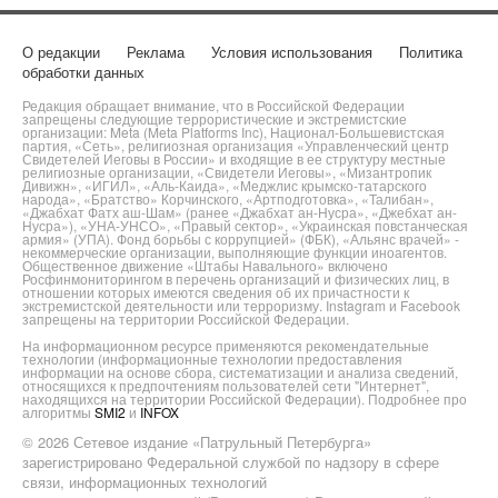
О редакции
Реклама
Условия использования
Политика
обработки данных
Редакция обращает внимание, что в Российской Федерации
запрещены следующие террористические и экстремистские
организации: Meta (Meta Platforms Inc), Национал-Большевистская
партия, «Сеть», религиозная организация «Управленческий центр
Свидетелей Иеговы в России» и входящие в ее структуру местные
религиозные организации, «Свидетели Иеговы», «Мизантропик
Дивижн», «ИГИЛ», «Аль-Каида», «Меджлис крымско-татарского
народа», «Братство» Корчинского, «Артподготовка», «Талибан»,
«Джабхат Фатх аш-Шам» (ранее «Джабхат ан-Нусра», «Джебхат ан-
Нусра»), «УНА-УНСО», «Правый сектор», «Украинская повстанческая
армия» (УПА). Фонд борьбы с коррупцией» (ФБК), «Альянс врачей» -
некоммерческие организации, выполняющие функции иноагентов.
Общественное движение «Штабы Навального» включено
Росфинмониторингом в перечень организаций и физических лиц, в
отношении которых имеются сведения об их причастности к
экстремистской деятельности или терроризму. Instagram и Facebook
запрещены на территории Российской Федерации.
На информационном ресурсе применяются рекомендательные
технологии (информационные технологии предоставления
информации на основе сбора, систематизации и анализа сведений,
относящихся к предпочтениям пользователей сети "Интернет",
находящихся на территории Российской Федерации). Подробнее про
алгоритмы
SMI2
и
INFOX
© 2026 Сетевое издание «Патрульный Петербурга»
зарегистрировано Федеральной службой по надзору в сфере
связи, информационных технологий