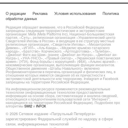
О редакции
Реклама
Условия использования
Политика
обработки данных
Редакция обращает внимание, что в Российской Федерации
запрещены следующие террористические и экстремистские
организации: Meta (Meta Platforms Inc), Национал-Большевистская
партия, «Сеть», религиозная организация «Управленческий центр
Свидетелей Иеговы в России» и входящие в ее структуру местные
религиозные организации, «Свидетели Иеговы», «Мизантропик
Дивижн», «ИГИЛ», «Аль-Каида», «Меджлис крымско-татарского
народа», «Братство» Корчинского, «Артподготовка», «Талибан»,
«Джабхат Фатх аш-Шам» (ранее «Джабхат ан-Нусра», «Джебхат ан-
Нусра»), «УНА-УНСО», «Правый сектор», «Украинская повстанческая
армия» (УПА). Фонд борьбы с коррупцией» (ФБК), «Альянс врачей» -
некоммерческие организации, выполняющие функции иноагентов.
Общественное движение «Штабы Навального» включено
Росфинмониторингом в перечень организаций и физических лиц, в
отношении которых имеются сведения об их причастности к
экстремистской деятельности или терроризму. Instagram и Facebook
запрещены на территории Российской Федерации.
На информационном ресурсе применяются рекомендательные
технологии (информационные технологии предоставления
информации на основе сбора, систематизации и анализа сведений,
относящихся к предпочтениям пользователей сети "Интернет",
находящихся на территории Российской Федерации). Подробнее про
алгоритмы
SMI2
и
INFOX
© 2026 Сетевое издание «Патрульный Петербурга»
зарегистрировано Федеральной службой по надзору в сфере
связи, информационных технологий