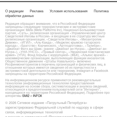
О редакции
Реклама
Условия использования
Политика
обработки данных
Редакция обращает внимание, что в Российской Федерации
запрещены следующие террористические и экстремистские
организации: Meta (Meta Platforms Inc), Национал-Большевистская
партия, «Сеть», религиозная организация «Управленческий центр
Свидетелей Иеговы в России» и входящие в ее структуру местные
религиозные организации, «Свидетели Иеговы», «Мизантропик
Дивижн», «ИГИЛ», «Аль-Каида», «Меджлис крымско-татарского
народа», «Братство» Корчинского, «Артподготовка», «Талибан»,
«Джабхат Фатх аш-Шам» (ранее «Джабхат ан-Нусра», «Джебхат ан-
Нусра»), «УНА-УНСО», «Правый сектор», «Украинская повстанческая
армия» (УПА). Фонд борьбы с коррупцией» (ФБК), «Альянс врачей» -
некоммерческие организации, выполняющие функции иноагентов.
Общественное движение «Штабы Навального» включено
Росфинмониторингом в перечень организаций и физических лиц, в
отношении которых имеются сведения об их причастности к
экстремистской деятельности или терроризму. Instagram и Facebook
запрещены на территории Российской Федерации.
На информационном ресурсе применяются рекомендательные
технологии (информационные технологии предоставления
информации на основе сбора, систематизации и анализа сведений,
относящихся к предпочтениям пользователей сети "Интернет",
находящихся на территории Российской Федерации). Подробнее про
алгоритмы
SMI2
и
INFOX
© 2026 Сетевое издание «Патрульный Петербурга»
зарегистрировано Федеральной службой по надзору в сфере
связи, информационных технологий
и массовых коммуникаций (Роскомнадзор) Регистрационный