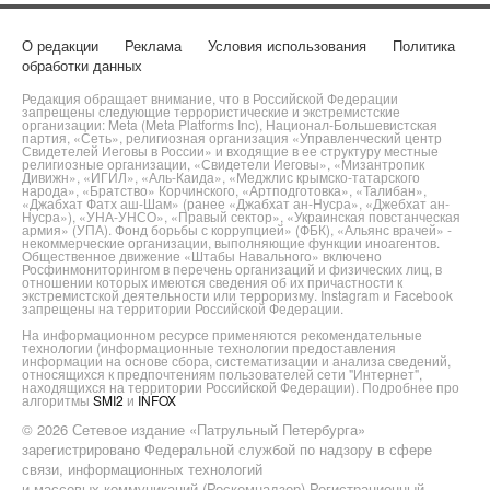
О редакции
Реклама
Условия использования
Политика
обработки данных
Редакция обращает внимание, что в Российской Федерации
запрещены следующие террористические и экстремистские
организации: Meta (Meta Platforms Inc), Национал-Большевистская
партия, «Сеть», религиозная организация «Управленческий центр
Свидетелей Иеговы в России» и входящие в ее структуру местные
религиозные организации, «Свидетели Иеговы», «Мизантропик
Дивижн», «ИГИЛ», «Аль-Каида», «Меджлис крымско-татарского
народа», «Братство» Корчинского, «Артподготовка», «Талибан»,
«Джабхат Фатх аш-Шам» (ранее «Джабхат ан-Нусра», «Джебхат ан-
Нусра»), «УНА-УНСО», «Правый сектор», «Украинская повстанческая
армия» (УПА). Фонд борьбы с коррупцией» (ФБК), «Альянс врачей» -
некоммерческие организации, выполняющие функции иноагентов.
Общественное движение «Штабы Навального» включено
Росфинмониторингом в перечень организаций и физических лиц, в
отношении которых имеются сведения об их причастности к
экстремистской деятельности или терроризму. Instagram и Facebook
запрещены на территории Российской Федерации.
На информационном ресурсе применяются рекомендательные
технологии (информационные технологии предоставления
информации на основе сбора, систематизации и анализа сведений,
относящихся к предпочтениям пользователей сети "Интернет",
находящихся на территории Российской Федерации). Подробнее про
алгоритмы
SMI2
и
INFOX
© 2026 Сетевое издание «Патрульный Петербурга»
зарегистрировано Федеральной службой по надзору в сфере
связи, информационных технологий
и массовых коммуникаций (Роскомнадзор) Регистрационный