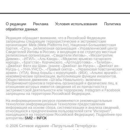
О редакции
Реклама
Условия использования
Политика
обработки данных
Редакция обращает внимание, что в Российской Федерации
запрещены следующие террористические и экстремистские
организации: Meta (Meta Platforms Inc), Национал-Большевистская
партия, «Сеть», религиозная организация «Управленческий центр
Свидетелей Иеговы в России» и входящие в ее структуру местные
религиозные организации, «Свидетели Иеговы», «Мизантропик
Дивижн», «ИГИЛ», «Аль-Каида», «Меджлис крымско-татарского
народа», «Братство» Корчинского, «Артподготовка», «Талибан»,
«Джабхат Фатх аш-Шам» (ранее «Джабхат ан-Нусра», «Джебхат ан-
Нусра»), «УНА-УНСО», «Правый сектор», «Украинская повстанческая
армия» (УПА). Фонд борьбы с коррупцией» (ФБК), «Альянс врачей» -
некоммерческие организации, выполняющие функции иноагентов.
Общественное движение «Штабы Навального» включено
Росфинмониторингом в перечень организаций и физических лиц, в
отношении которых имеются сведения об их причастности к
экстремистской деятельности или терроризму. Instagram и Facebook
запрещены на территории Российской Федерации.
На информационном ресурсе применяются рекомендательные
технологии (информационные технологии предоставления
информации на основе сбора, систематизации и анализа сведений,
относящихся к предпочтениям пользователей сети "Интернет",
находящихся на территории Российской Федерации). Подробнее про
алгоритмы
SMI2
и
INFOX
© 2026 Сетевое издание «Патрульный Петербурга»