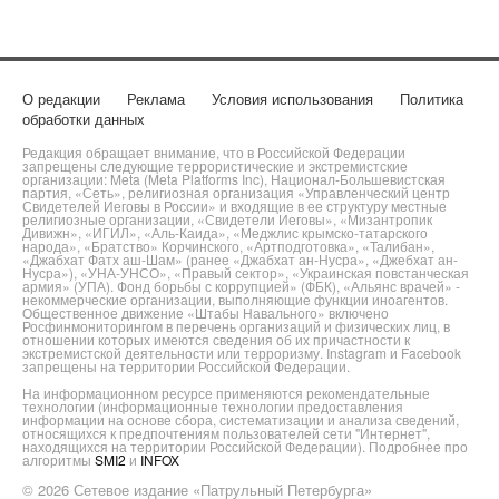
О редакции
Реклама
Условия использования
Политика
обработки данных
Редакция обращает внимание, что в Российской Федерации
запрещены следующие террористические и экстремистские
организации: Meta (Meta Platforms Inc), Национал-Большевистская
партия, «Сеть», религиозная организация «Управленческий центр
Свидетелей Иеговы в России» и входящие в ее структуру местные
религиозные организации, «Свидетели Иеговы», «Мизантропик
Дивижн», «ИГИЛ», «Аль-Каида», «Меджлис крымско-татарского
народа», «Братство» Корчинского, «Артподготовка», «Талибан»,
«Джабхат Фатх аш-Шам» (ранее «Джабхат ан-Нусра», «Джебхат ан-
Нусра»), «УНА-УНСО», «Правый сектор», «Украинская повстанческая
армия» (УПА). Фонд борьбы с коррупцией» (ФБК), «Альянс врачей» -
некоммерческие организации, выполняющие функции иноагентов.
Общественное движение «Штабы Навального» включено
Росфинмониторингом в перечень организаций и физических лиц, в
отношении которых имеются сведения об их причастности к
экстремистской деятельности или терроризму. Instagram и Facebook
запрещены на территории Российской Федерации.
На информационном ресурсе применяются рекомендательные
технологии (информационные технологии предоставления
информации на основе сбора, систематизации и анализа сведений,
относящихся к предпочтениям пользователей сети "Интернет",
находящихся на территории Российской Федерации). Подробнее про
алгоритмы
SMI2
и
INFOX
© 2026 Сетевое издание «Патрульный Петербурга»