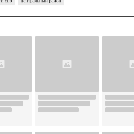
ти спб
центральный район