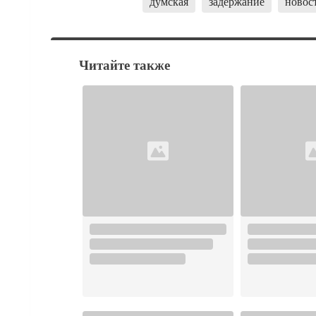
думская
задержание
новос
Читайте также