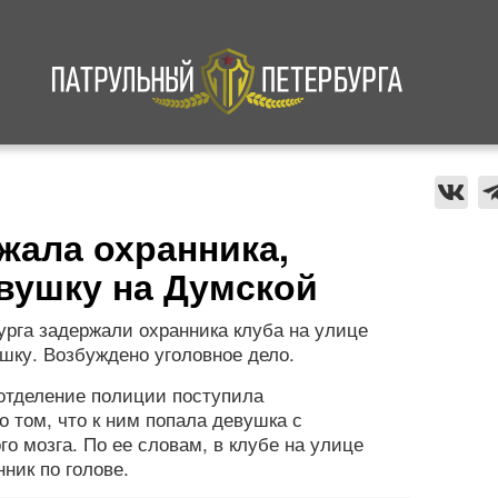
а
Криминал
В мире
Происшествия
жала охранника,
вушку на Думской
рга задержали охранника клуба на улице
шку. Возбуждено уголовное дело.
 отделение полиции поступила
 том, что к ним попала девушка с
о мозга. По ее словам, в клубе на улице
ник по голове.