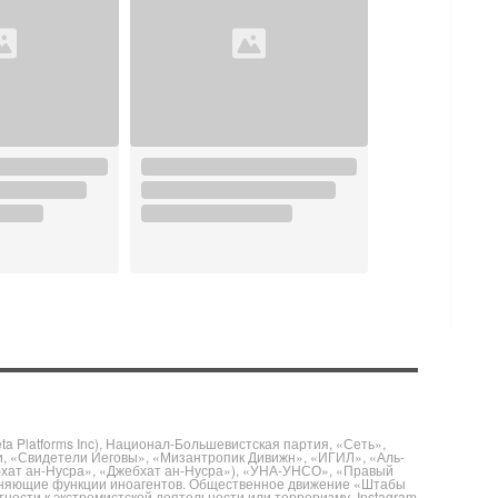
 Platforms Inc), Национал-Большевистская партия, «Сеть»,
и, «Свидетели Иеговы», «Мизантропик Дивижн», «ИГИЛ», «Аль-
бхат ан-Нусра», «Джебхат ан-Нусра»), «УНА-УНСО», «Правый
полняющие функции иноагентов. Общественное движение «Штабы
ности к экстремистской деятельности или терроризму. Instagram