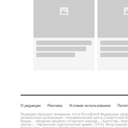
О редакции
Реклама
Условия использования
Полит
Редакция обращает внимание, что в Российской Федерации запре
религиозная организация «Управленческий центр Свидетелей Ие
Каида», «Меджлис крымско-татарского народа», «Братство» Кор
сектор», «Украинская повстанческая армия» (УПА). Фонд борьб
Навального» включено Росфинмониторингом в перечень организац