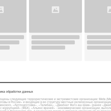
ика обработки данных
щены следующие террористические и экстремистские организации: Meta (Meta
говы в России» и входящие в ее структуру местные религиозные организаци
чинского, «Артподготовка», «Талибан», «Джабхат Фатх аш-Шам» (ранее «Джа
ы с коррупцией» (ФБК), «Альянс врачей» - некоммерческие организации, вы
ий и физических лиц, в отношении которых имеются сведения об их причаст