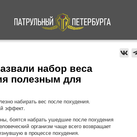
а
Криминал
В мире
Происшествия
азвали набор веса
ия полезным для
лезно набирать вес после похудения.
ый эффект.
ны, боятся набрать ушедшие после похудения
еловеческий организм чаще всего возвращает
езнувшую в процессе похудения.