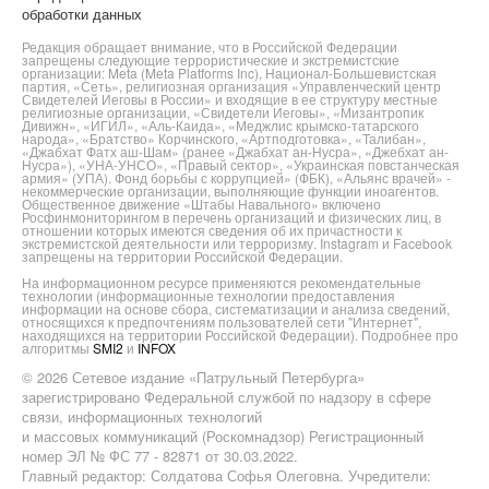
обработки данных
Редакция обращает внимание, что в Российской Федерации
запрещены следующие террористические и экстремистские
организации: Meta (Meta Platforms Inc), Национал-Большевистская
партия, «Сеть», религиозная организация «Управленческий центр
Свидетелей Иеговы в России» и входящие в ее структуру местные
религиозные организации, «Свидетели Иеговы», «Мизантропик
Дивижн», «ИГИЛ», «Аль-Каида», «Меджлис крымско-татарского
народа», «Братство» Корчинского, «Артподготовка», «Талибан»,
«Джабхат Фатх аш-Шам» (ранее «Джабхат ан-Нусра», «Джебхат ан-
Нусра»), «УНА-УНСО», «Правый сектор», «Украинская повстанческая
армия» (УПА). Фонд борьбы с коррупцией» (ФБК), «Альянс врачей» -
некоммерческие организации, выполняющие функции иноагентов.
Общественное движение «Штабы Навального» включено
Росфинмониторингом в перечень организаций и физических лиц, в
отношении которых имеются сведения об их причастности к
экстремистской деятельности или терроризму. Instagram и Facebook
запрещены на территории Российской Федерации.
На информационном ресурсе применяются рекомендательные
технологии (информационные технологии предоставления
информации на основе сбора, систематизации и анализа сведений,
относящихся к предпочтениям пользователей сети "Интернет",
находящихся на территории Российской Федерации). Подробнее про
алгоритмы
SMI2
и
INFOX
© 2026 Сетевое издание «Патрульный Петербурга»
зарегистрировано Федеральной службой по надзору в сфере
связи, информационных технологий
и массовых коммуникаций (Роскомнадзор) Регистрационный
номер ЭЛ № ФС 77 - 82871 от 30.03.2022.
Главный редактор: Солдатова Софья Олеговна. Учредители: