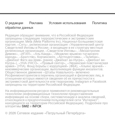
О редакции
Реклама
Условия использования
Политика
обработки данных
Редакция обращает внимание, что в Российской Федерации
запрещены следующие террористические и экстремистские
организации: Meta (Meta Platforms Inc), Национал-Большевистская
партия, «Сеть», религиозная организация «Управленческий центр
Свидетелей Иеговы в России» и входящие в ее структуру местные
религиозные организации, «Свидетели Иеговы», «Мизантропик
Дивижн», «ИГИЛ», «Аль-Каида», «Меджлис крымско-татарского
народа», «Братство» Корчинского, «Артподготовка», «Талибан»,
«Джабхат Фатх аш-Шам» (ранее «Джабхат ан-Нусра», «Джебхат ан-
Нусра»), «УНА-УНСО», «Правый сектор», «Украинская повстанческая
армия» (УПА). Фонд борьбы с коррупцией» (ФБК), «Альянс врачей» -
некоммерческие организации, выполняющие функции иноагентов.
Общественное движение «Штабы Навального» включено
Росфинмониторингом в перечень организаций и физических лиц, в
отношении которых имеются сведения об их причастности к
экстремистской деятельности или терроризму. Instagram и Facebook
запрещены на территории Российской Федерации.
На информационном ресурсе применяются рекомендательные
технологии (информационные технологии предоставления
информации на основе сбора, систематизации и анализа сведений,
относящихся к предпочтениям пользователей сети "Интернет",
находящихся на территории Российской Федерации). Подробнее про
алгоритмы
SMI2
и
INFOX
© 2026 Сетевое издание «Патрульный Петербурга»