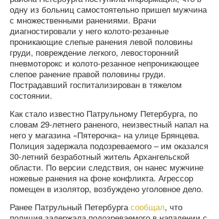
одну из больниц самостоятельно пришел мужчина
с множественными ранениями. Врачи
диагностировали у него колото-резанные
проникающие слепые ранения левой половины
груди, повреждение легкого, левосторонний
пневмоторокс и колото-резанное непроникающее
слепое ранение правой половины груди.
Пострадавший госпитализирован в тяжелом
состоянии.
Как стало известно Патрульному Петербурга, по
словам 29-летнего раненого, неизвестный напал на
него у магазина «Пятерочка» на улице Брянцева.
Полиция задержала подозреваемого – им оказался
30-летний безработный житель Архангельской
области. По версии следствия, он нанес мужчине
ножевые ранения на фоне конфликта. Агрессор
помещен в изолятор, возбуждено уголовное дело.
Ранее Патрульный Петербурга
сообщал
, что
полиция задержала подозреваемого в нападении с