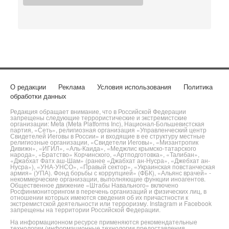
О редакции
Реклама
Условия использования
Политика
обработки данных
Редакция обращает внимание, что в Российской Федерации
запрещены следующие террористические и экстремистские
организации: Meta (Meta Platforms Inc), Национал-Большевистская
партия, «Сеть», религиозная организация «Управленческий центр
Свидетелей Иеговы в России» и входящие в ее структуру местные
религиозные организации, «Свидетели Иеговы», «Мизантропик
Дивижн», «ИГИЛ», «Аль-Каида», «Меджлис крымско-татарского
народа», «Братство» Корчинского, «Артподготовка», «Талибан»,
«Джабхат Фатх аш-Шам» (ранее «Джабхат ан-Нусра», «Джебхат ан-
Нусра»), «УНА-УНСО», «Правый сектор», «Украинская повстанческая
армия» (УПА). Фонд борьбы с коррупцией» (ФБК), «Альянс врачей» -
некоммерческие организации, выполняющие функции иноагентов.
Общественное движение «Штабы Навального» включено
Росфинмониторингом в перечень организаций и физических лиц, в
отношении которых имеются сведения об их причастности к
экстремистской деятельности или терроризму. Instagram и Facebook
запрещены на территории Российской Федерации.
На информационном ресурсе применяются рекомендательные
технологии (информационные технологии предоставления