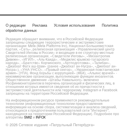
О редакции
Реклама
Условия использования
Политика
обработки данных
Редакция обращает внимание, что в Российской Федерации
запрещены следующие террористические и экстремистские
организации: Meta (Meta Platforms Inc), Национал-Большевистская
партия, «Сеть», религиозная организация «Управленческий центр
Свидетелей Иеговы в России» и входящие в ее структуру местные
религиозные организации, «Свидетели Иеговы», «Мизантропик
Дивижн», «ИГИЛ», «Аль-Каида», «Меджлис крымско-татарского
народа», «Братство» Корчинского, «Артподготовка», «Талибан»,
«Джабхат Фатх аш-Шам» (ранее «Джабхат ан-Нусра», «Джебхат ан-
Нусра»), «УНА-УНСО», «Правый сектор», «Украинская повстанческая
армия» (УПА). Фонд борьбы с коррупцией» (ФБК), «Альянс врачей» -
некоммерческие организации, выполняющие функции иноагентов.
Общественное движение «Штабы Навального» включено
Росфинмониторингом в перечень организаций и физических лиц, в
отношении которых имеются сведения об их причастности к
экстремистской деятельности или терроризму. Instagram и Facebook
запрещены на территории Российской Федерации.
На информационном ресурсе применяются рекомендательные
технологии (информационные технологии предоставления
информации на основе сбора, систематизации и анализа сведений,
относящихся к предпочтениям пользователей сети "Интернет",
находящихся на территории Российской Федерации). Подробнее про
алгоритмы
SMI2
и
INFOX
© 2026 Сетевое издание «Патрульный Петербурга»