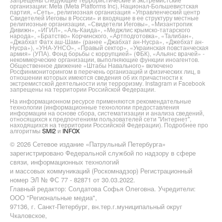
организации: Meta (Meta Platforms Inc), Национал-Большевистская
партия, «Сеть», религиозная организация «Управленческий центр
Свидетелей Иеговы в России» и входящие в ее структуру местные
религиозные организации, «Свидетели Иеговы», «Мизантропик
Дивижн», «ИГИЛ», «Аль-Каида», «Меджлис крымско-татарского
народа», «Братство» Корчинского, «Артподготовка», «Талибан»,
«Джабхат Фатх аш-Шам» (ранее «Джабхат ан-Нусра», «Джебхат ан-
Нусра»), «УНА-УНСО», «Правый сектор», «Украинская повстанческая
армия» (УПА). Фонд борьбы с коррупцией» (ФБК), «Альянс врачей» -
некоммерческие организации, выполняющие функции иноагентов.
Общественное движение «Штабы Навального» включено
Росфинмониторингом в перечень организаций и физических лиц, в
отношении которых имеются сведения об их причастности к
экстремистской деятельности или терроризму. Instagram и Facebook
запрещены на территории Российской Федерации.
На информационном ресурсе применяются рекомендательные
технологии (информационные технологии предоставления
информации на основе сбора, систематизации и анализа сведений,
относящихся к предпочтениям пользователей сети "Интернет",
находящихся на территории Российской Федерации). Подробнее про
алгоритмы
SMI2
и
INFOX
© 2026 Сетевое издание «Патрульный Петербурга»
зарегистрировано Федеральной службой по надзору в сфере
связи, информационных технологий
и массовых коммуникаций (Роскомнадзор) Регистрационный
номер ЭЛ № ФС 77 - 82871 от 30.03.2022.
Главный редактор: Солдатова Софья Олеговна. Учредители:
ООО "Региональные медиа",
97136, г. Санкт-Петербург, вн.тер.г.муниципальный округ
Чкаловское,