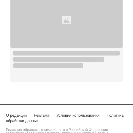
О редакции
Реклама
Условия использования
Политика
обработки данных
Редакция обращает внимание, что в Российской Федерации
запрещены следующие террористические и экстремистские