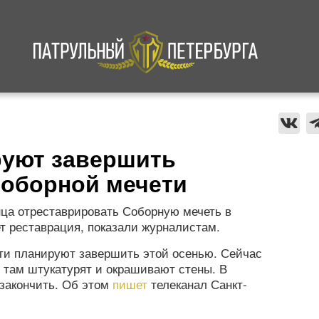
а
Криминал
В мире
Происшествия
руют завершить
оборной мечети
ца отреставрировать Соборную мечеть в
ет реставрация, показали журналистам.
ти планируют завершить этой осенью. Сейчас
, там штукатурят и окрашивают стены. В
закончить. Об этом
пишет
телеканал Санкт-