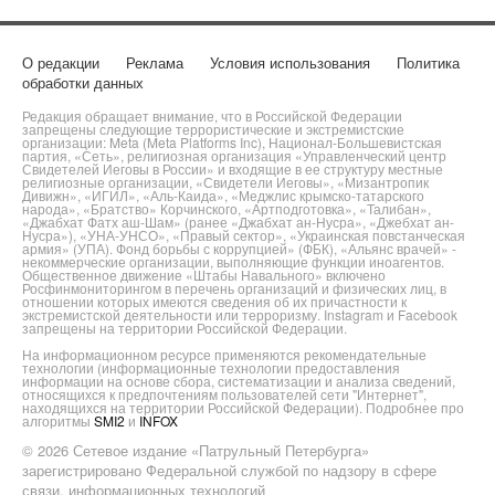
О редакции
Реклама
Условия использования
Политика
обработки данных
Редакция обращает внимание, что в Российской Федерации
запрещены следующие террористические и экстремистские
организации: Meta (Meta Platforms Inc), Национал-Большевистская
партия, «Сеть», религиозная организация «Управленческий центр
Свидетелей Иеговы в России» и входящие в ее структуру местные
религиозные организации, «Свидетели Иеговы», «Мизантропик
Дивижн», «ИГИЛ», «Аль-Каида», «Меджлис крымско-татарского
народа», «Братство» Корчинского, «Артподготовка», «Талибан»,
«Джабхат Фатх аш-Шам» (ранее «Джабхат ан-Нусра», «Джебхат ан-
Нусра»), «УНА-УНСО», «Правый сектор», «Украинская повстанческая
армия» (УПА). Фонд борьбы с коррупцией» (ФБК), «Альянс врачей» -
некоммерческие организации, выполняющие функции иноагентов.
Общественное движение «Штабы Навального» включено
Росфинмониторингом в перечень организаций и физических лиц, в
отношении которых имеются сведения об их причастности к
экстремистской деятельности или терроризму. Instagram и Facebook
запрещены на территории Российской Федерации.
На информационном ресурсе применяются рекомендательные
технологии (информационные технологии предоставления
информации на основе сбора, систематизации и анализа сведений,
относящихся к предпочтениям пользователей сети "Интернет",
находящихся на территории Российской Федерации). Подробнее про
алгоритмы
SMI2
и
INFOX
© 2026 Сетевое издание «Патрульный Петербурга»
зарегистрировано Федеральной службой по надзору в сфере
связи, информационных технологий