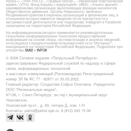
Нусра»), «УНА-УНСО», «Правый сектор», «Украинская повстанческая
армия» (УПА). Фонд борьбы с коррупцией» (ФБК), «Альянс врачей» -
некоммерческие организации, выполняющие функции иноагентов.
Общественное движение «Штабы Навального» включено
Росфинмониторингом в перечень организаций и физических лиц, в
отношении которых имеются сведения об их причастности к
экстремистской деятельности или терроризму. Instagram и Facebook
запрещены на территории Российской Федерации.
На информационном ресурсе применяются рекомендательные
технологии (информационные технологии предоставления
информации на основе сбора, систематизации и анализа сведений,
относящихся к предпочтениям пользователей сети "Интернет",
находящихся на территории Российской Федерации). Подробнее про
алгоритмы
SMI2
и
INFOX
© 2026 Сетевое издание «Патрульный Петербурга»
зарегистрировано Федеральной службой по надзору в сфере
связи, информационных технологий
и массовых коммуникаций (Роскомнадзор) Регистрационный
номер ЭЛ № ФС 77 - 82871 от 30.03.2022.
Главный редактор: Солдатова Софья Олеговна. Учредители:
ООО "Региональные медиа",
97136, г. Санкт-Петербург, вн.тер.г.муниципальный округ
Чкаловское,
Чкаловский пр-кт., д. 60, литера Д, пом. 1-Н
Контакты: patrol@patrol.spb.ru, 8 (812) 243 15 06