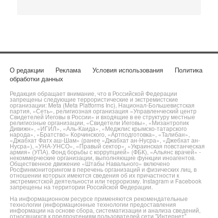
О редакции
Реклама
Условия использования
Политика
обработки данных
Редакция обращает внимание, что в Российской Федерации
запрещены следующие террористические и экстремистские
организации: Meta (Meta Platforms Inc), Национал-Большевистская
партия, «Сеть», религиозная организация «Управленческий центр
Свидетелей Иеговы в России» и входящие в ее структуру местные
религиозные организации, «Свидетели Иеговы», «Мизантропик
Дивижн», «ИГИЛ», «Аль-Каида», «Меджлис крымско-татарского
народа», «Братство» Корчинского, «Артподготовка», «Талибан»,
«Джабхат Фатх аш-Шам» (ранее «Джабхат ан-Нусра», «Джебхат ан-
Нусра»), «УНА-УНСО», «Правый сектор», «Украинская повстанческая
армия» (УПА). Фонд борьбы с коррупцией» (ФБК), «Альянс врачей» -
некоммерческие организации, выполняющие функции иноагентов.
Общественное движение «Штабы Навального» включено
Росфинмониторингом в перечень организаций и физических лиц, в
отношении которых имеются сведения об их причастности к
экстремистской деятельности или терроризму. Instagram и Facebook
запрещены на территории Российской Федерации.
На информационном ресурсе применяются рекомендательные
технологии (информационные технологии предоставления
информации на основе сбора, систематизации и анализа сведений,
относящихся к предпочтениям пользователей сети "Интернет",