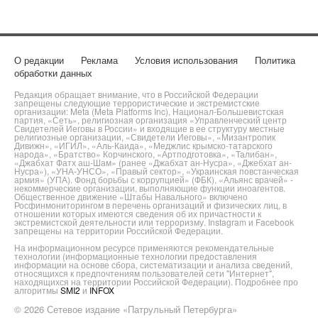
О редакции
Реклама
Условия использования
Политика
обработки данных
Редакция обращает внимание, что в Российской Федерации
запрещены следующие террористические и экстремистские
организации: Meta (Meta Platforms Inc), Национал-Большевистская
партия, «Сеть», религиозная организация «Управленческий центр
Свидетелей Иеговы в России» и входящие в ее структуру местные
религиозные организации, «Свидетели Иеговы», «Мизантропик
Дивижн», «ИГИЛ», «Аль-Каида», «Меджлис крымско-татарского
народа», «Братство» Корчинского, «Артподготовка», «Талибан»,
«Джабхат Фатх аш-Шам» (ранее «Джабхат ан-Нусра», «Джебхат ан-
Нусра»), «УНА-УНСО», «Правый сектор», «Украинская повстанческая
армия» (УПА). Фонд борьбы с коррупцией» (ФБК), «Альянс врачей» -
некоммерческие организации, выполняющие функции иноагентов.
Общественное движение «Штабы Навального» включено
Росфинмониторингом в перечень организаций и физических лиц, в
отношении которых имеются сведения об их причастности к
экстремистской деятельности или терроризму. Instagram и Facebook
запрещены на территории Российской Федерации.
На информационном ресурсе применяются рекомендательные
технологии (информационные технологии предоставления
информации на основе сбора, систематизации и анализа сведений,
относящихся к предпочтениям пользователей сети "Интернет",
находящихся на территории Российской Федерации). Подробнее про
алгоритмы
SMI2
и
INFOX
© 2026 Сетевое издание «Патрульный Петербурга»