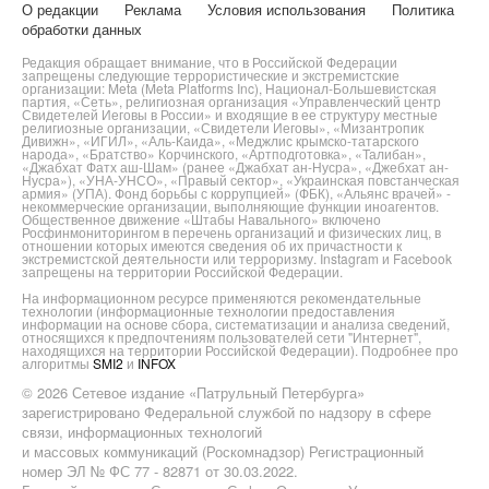
О редакции
Реклама
Условия использования
Политика
обработки данных
Редакция обращает внимание, что в Российской Федерации
запрещены следующие террористические и экстремистские
организации: Meta (Meta Platforms Inc), Национал-Большевистская
партия, «Сеть», религиозная организация «Управленческий центр
Свидетелей Иеговы в России» и входящие в ее структуру местные
религиозные организации, «Свидетели Иеговы», «Мизантропик
Дивижн», «ИГИЛ», «Аль-Каида», «Меджлис крымско-татарского
народа», «Братство» Корчинского, «Артподготовка», «Талибан»,
«Джабхат Фатх аш-Шам» (ранее «Джабхат ан-Нусра», «Джебхат ан-
Нусра»), «УНА-УНСО», «Правый сектор», «Украинская повстанческая
армия» (УПА). Фонд борьбы с коррупцией» (ФБК), «Альянс врачей» -
некоммерческие организации, выполняющие функции иноагентов.
Общественное движение «Штабы Навального» включено
Росфинмониторингом в перечень организаций и физических лиц, в
отношении которых имеются сведения об их причастности к
экстремистской деятельности или терроризму. Instagram и Facebook
запрещены на территории Российской Федерации.
На информационном ресурсе применяются рекомендательные
технологии (информационные технологии предоставления
информации на основе сбора, систематизации и анализа сведений,
относящихся к предпочтениям пользователей сети "Интернет",
находящихся на территории Российской Федерации). Подробнее про
алгоритмы
SMI2
и
INFOX
© 2026 Сетевое издание «Патрульный Петербурга»
зарегистрировано Федеральной службой по надзору в сфере
связи, информационных технологий
и массовых коммуникаций (Роскомнадзор) Регистрационный
номер ЭЛ № ФС 77 - 82871 от 30.03.2022.