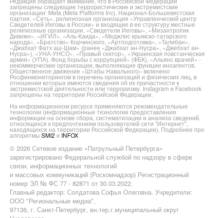
Редакция обращает внимание, что в Российской Федерации
запрещены следующие террористические и экстремистские
организации: Meta (Meta Platforms Inc), Национал-Большевистская
партия, «Сеть», религиозная организация «Управленческий центр
Свидетелей Иеговы в России» и входящие в ее структуру местные
религиозные организации, «Свидетели Иеговы», «Мизантропик
Дивижн», «ИГИЛ», «Аль-Каида», «Меджлис крымско-татарского
народа», «Братство» Корчинского, «Артподготовка», «Талибан»,
«Джабхат Фатх аш-Шам» (ранее «Джабхат ан-Нусра», «Джебхат ан-
Нусра»), «УНА-УНСО», «Правый сектор», «Украинская повстанческая
армия» (УПА). Фонд борьбы с коррупцией» (ФБК), «Альянс врачей» -
некоммерческие организации, выполняющие функции иноагентов.
Общественное движение «Штабы Навального» включено
Росфинмониторингом в перечень организаций и физических лиц, в
отношении которых имеются сведения об их причастности к
экстремистской деятельности или терроризму. Instagram и Facebook
запрещены на территории Российской Федерации.
На информационном ресурсе применяются рекомендательные
технологии (информационные технологии предоставления
информации на основе сбора, систематизации и анализа сведений,
относящихся к предпочтениям пользователей сети "Интернет",
находящихся на территории Российской Федерации). Подробнее про
алгоритмы
SMI2
и
INFOX
© 2026 Сетевое издание «Патрульный Петербурга»
зарегистрировано Федеральной службой по надзору в сфере
связи, информационных технологий
и массовых коммуникаций (Роскомнадзор) Регистрационный
номер ЭЛ № ФС 77 - 82871 от 30.03.2022.
Главный редактор: Солдатова Софья Олеговна. Учредители:
ООО "Региональные медиа",
97136, г. Санкт-Петербург, вн.тер.г.муниципальный округ