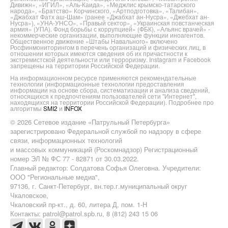
Дивижн», «ИГИЛ», «Аль-Каида», «Меджлис крымско-татарского
народа», «Братство» Корчинского, «Артподготовка», «Талибан»,
«Джабхат Фатх аш-Шам» (ранее «Джабхат ан-Нусра», «Джебхат ан-
Нусра»), «УНА-УНСО», «Правый сектор», «Украинская повстанческая
армия» (УПА). Фонд борьбы с коррупцией» (ФБК), «Альянс врачей» -
некоммерческие организации, выполняющие функции иноагентов.
Общественное движение «Штабы Навального» включено
Росфинмониторингом в перечень организаций и физических лиц, в
отношении которых имеются сведения об их причастности к
экстремистской деятельности или терроризму. Instagram и Facebook
запрещены на территории Российской Федерации.
На информационном ресурсе применяются рекомендательные
технологии (информационные технологии предоставления
информации на основе сбора, систематизации и анализа сведений,
относящихся к предпочтениям пользователей сети "Интернет",
находящихся на территории Российской Федерации). Подробнее про
алгоритмы
SMI2
и
INFOX
© 2026 Сетевое издание «Патрульный Петербурга»
зарегистрировано Федеральной службой по надзору в сфере
связи, информационных технологий
и массовых коммуникаций (Роскомнадзор) Регистрационный
номер ЭЛ № ФС 77 - 82871 от 30.03.2022.
Главный редактор: Солдатова Софья Олеговна. Учредители:
ООО "Региональные медиа",
97136, г. Санкт-Петербург, вн.тер.г.муниципальный округ
Чкаловское,
Чкаловский пр-кт., д. 60, литера Д, пом. 1-Н
Контакты: patrol@patrol.spb.ru, 8 (812) 243 15 06