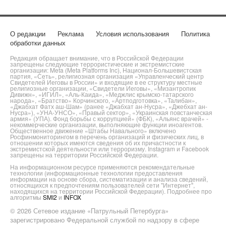
О редакции
Реклама
Условия использования
Политика
обработки данных
Редакция обращает внимание, что в Российской Федерации
запрещены следующие террористические и экстремистские
организации: Meta (Meta Platforms Inc), Национал-Большевистская
партия, «Сеть», религиозная организация «Управленческий центр
Свидетелей Иеговы в России» и входящие в ее структуру местные
религиозные организации, «Свидетели Иеговы», «Мизантропик
Дивижн», «ИГИЛ», «Аль-Каида», «Меджлис крымско-татарского
народа», «Братство» Корчинского, «Артподготовка», «Талибан»,
«Джабхат Фатх аш-Шам» (ранее «Джабхат ан-Нусра», «Джебхат ан-
Нусра»), «УНА-УНСО», «Правый сектор», «Украинская повстанческая
армия» (УПА). Фонд борьбы с коррупцией» (ФБК), «Альянс врачей» -
некоммерческие организации, выполняющие функции иноагентов.
Общественное движение «Штабы Навального» включено
Росфинмониторингом в перечень организаций и физических лиц, в
отношении которых имеются сведения об их причастности к
экстремистской деятельности или терроризму. Instagram и Facebook
запрещены на территории Российской Федерации.
На информационном ресурсе применяются рекомендательные
технологии (информационные технологии предоставления
информации на основе сбора, систематизации и анализа сведений,
относящихся к предпочтениям пользователей сети "Интернет",
находящихся на территории Российской Федерации). Подробнее про
алгоритмы
SMI2
и
INFOX
© 2026 Сетевое издание «Патрульный Петербурга»
зарегистрировано Федеральной службой по надзору в сфере