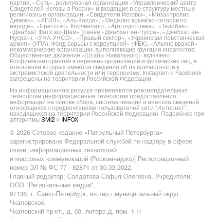
партия, «Сеть», религиозная организация «Управленческий центр
Свидетелей Иеговы в России» и входящие в ее структуру местные
религиозные организации, «Свидетели Иеговы», «Мизантропик
Дивижн», «ИГИЛ», «Аль-Каида», «Меджлис крымско-татарского
народа», «Братство» Корчинского, «Артподготовка», «Талибан»,
«Джабхат Фатх аш-Шам» (ранее «Джабхат ан-Нусра», «Джебхат ан-
Нусра»), «УНА-УНСО», «Правый сектор», «Украинская повстанческая
армия» (УПА). Фонд борьбы с коррупцией» (ФБК), «Альянс врачей» -
некоммерческие организации, выполняющие функции иноагентов.
Общественное движение «Штабы Навального» включено
Росфинмониторингом в перечень организаций и физических лиц, в
отношении которых имеются сведения об их причастности к
экстремистской деятельности или терроризму. Instagram и Facebook
запрещены на территории Российской Федерации.
На информационном ресурсе применяются рекомендательные
технологии (информационные технологии предоставления
информации на основе сбора, систематизации и анализа сведений,
относящихся к предпочтениям пользователей сети "Интернет",
находящихся на территории Российской Федерации). Подробнее про
алгоритмы
SMI2
и
INFOX
© 2026 Сетевое издание «Патрульный Петербурга»
зарегистрировано Федеральной службой по надзору в сфере
связи, информационных технологий
и массовых коммуникаций (Роскомнадзор) Регистрационный
номер ЭЛ № ФС 77 - 82871 от 30.03.2022.
Главный редактор: Солдатова Софья Олеговна. Учредители:
ООО "Региональные медиа",
97136, г. Санкт-Петербург, вн.тер.г.муниципальный округ
Чкаловское,
Чкаловский пр-кт., д. 60, литера Д, пом. 1-Н