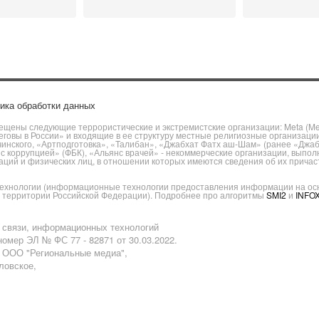
ика обработки данных
щены следующие террористические и экстремистские организации: Meta (Meta
говы в России» и входящие в ее структуру местные религиозные организаци
чинского, «Артподготовка», «Талибан», «Джабхат Фатх аш-Шам» (ранее «Джа
ы с коррупцией» (ФБК), «Альянс врачей» - некоммерческие организации, вы
ий и физических лиц, в отношении которых имеются сведения об их причаст
хнологии (информационные технологии предоставления информации на основ
а территории Российской Федерации). Подробнее про алгоритмы
SMI2
и
INFO
 связи, информационных технологий
омер ЭЛ № ФС 77 - 82871 от 30.03.2022.
: ООО "Региональные медиа",
аловское,