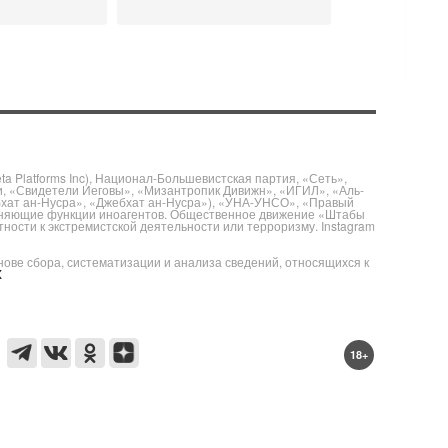
 Platforms Inc), Национал-Большевистская партия, «Сеть»,
и, «Свидетели Иеговы», «Мизантропик Дивижн», «ИГИЛ», «Аль-
бхат ан-Нусра», «Джебхат ан-Нусра»), «УНА-УНСО», «Правый
полняющие функции иноагентов. Общественное движение «Штабы
ности к экстремистской деятельности или терроризму. Instagram
е сбора, систематизации и анализа сведений, относящихся к
X
18+