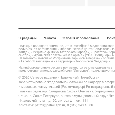
О редакции
Реклама
Условия использования
Полит
Редакция обращает внимание, что в Российской Федерации запре
религиозная организация «Управленческий центр Свидетелей Ие
Каида», «Меджлис крымско-татарского народа», «Братство» Кор
сектор», «Украинская повстанческая армия» (УПА). Фонд борьб
Навального» включено Росфинмониторингом в перечень организац
и Facebook запрещены на территории Российской Федерации.
На информационном ресурсе применяются рекомендательные те
предпочтениям пользователей сети "Интернет", находящихся н
© 2026 Сетевое издание «Патрульный Петербурга»
зарегистрировано Федеральной службой по надзору в сфере
и массовых коммуникаций (Роскомнадзор) Регистрационный н
Главный редактор: Солдатова Софья Олеговна. Учредители
97136, г. Санкт-Петербург, вн.тер.г.муниципальный округ Чк
Чкаловский пр-кт., д. 60, литера Д, пом. 1-Н
Контакты: patrol@patrol.spb.ru, 8 (812) 243 15 06