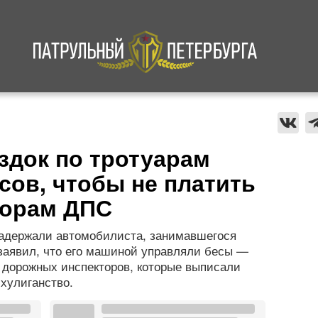
а
Криминал
В мире
Происшествия
здок по тротуарам
сов, чтобы не платить
торам ДПС
задержали автомобилиста, занимавшегося
заявил, что его машиной управляли бесы —
ь дорожных инспекторов, которые выписали
хулиганство.