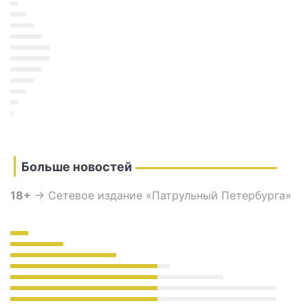
Больше новостей
18+
→ Сетевое издание «Патрульный Петербурга»
Учредитель: ООО «Региональные медиа»
Регистрационный номер ЭЛ № ФС 77 — 82871 от
30.03.2022 зарегистрировано Федеральной
службой по надзору в сфере связи,
информационных технологий и массовых
коммуникаций (Роскомнадзор).