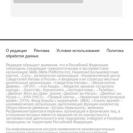
О редакции
Реклама
Условия использования
Политика
обработки данных
Редакция обращает внимание, что в Российской Федерации
запрещены следующие террористические и экстремистские
организации: Meta (Meta Platforms Inc), Национал-Большевистская
партия, «Сеть», религиозная организация «Управленческий центр
Свидетелей Иеговы в России» и входящие в ее структуру местные
религиозные организации, «Свидетели Иеговы», «Мизантропик
Дивижн», «ИГИЛ», «Аль-Каида», «Меджлис крымско-татарского
народа», «Братство» Корчинского, «Артподготовка», «Талибан»,
«Джабхат Фатх аш-Шам» (ранее «Джабхат ан-Нусра», «Джебхат ан-
Нусра»), «УНА-УНСО», «Правый сектор», «Украинская повстанческая
армия» (УПА). Фонд борьбы с коррупцией» (ФБК), «Альянс врачей» -
некоммерческие организации, выполняющие функции иноагентов.
Общественное движение «Штабы Навального» включено
Росфинмониторингом в перечень организаций и физических лиц, в
отношении которых имеются сведения об их причастности к
экстремистской деятельности или терроризму. Instagram и Facebook
запрещены на территории Российской Федерации.
На информационном ресурсе применяются рекомендательные
технологии (информационные технологии предоставления