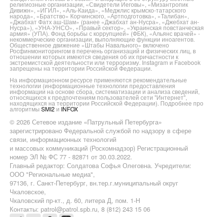
религиозные организации, «Свидетели Иеговы», «Мизантропик
Дивижн», «ИГИЛ», «Аль-Каида», «Меджлис крымско-татарского
народа», «Братство» Корчинского, «Артподготовка», «Талибан»,
«Джабхат Фатх аш-Шам» (ранее «Джабхат ан-Нусра», «Джебхат ан-
Нусра»), «УНА-УНСО», «Правый сектор», «Украинская повстанческая
армия» (УПА). Фонд борьбы с коррупцией» (ФБК), «Альянс врачей» -
некоммерческие организации, выполняющие функции иноагентов.
Общественное движение «Штабы Навального» включено
Росфинмониторингом в перечень организаций и физических лиц, в
отношении которых имеются сведения об их причастности к
экстремистской деятельности или терроризму. Instagram и Facebook
запрещены на территории Российской Федерации.
На информационном ресурсе применяются рекомендательные
технологии (информационные технологии предоставления
информации на основе сбора, систематизации и анализа сведений,
относящихся к предпочтениям пользователей сети "Интернет",
находящихся на территории Российской Федерации). Подробнее про
алгоритмы
SMI2
и
INFOX
© 2026 Сетевое издание «Патрульный Петербурга»
зарегистрировано Федеральной службой по надзору в сфере
связи, информационных технологий
и массовых коммуникаций (Роскомнадзор) Регистрационный
номер ЭЛ № ФС 77 - 82871 от 30.03.2022.
Главный редактор: Солдатова Софья Олеговна. Учредители:
ООО "Региональные медиа",
97136, г. Санкт-Петербург, вн.тер.г.муниципальный округ
Чкаловское,
Чкаловский пр-кт., д. 60, литера Д, пом. 1-Н
Контакты: patrol@patrol.spb.ru, 8 (812) 243 15 06