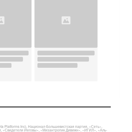
 Platforms Inc), Национал-Большевистская партия, «Сеть»,
и, «Свидетели Иеговы», «Мизантропик Дивижн», «ИГИЛ», «Аль-