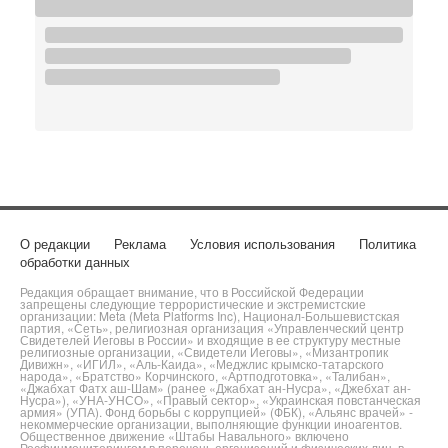
О редакции
Реклама
Условия использования
Политика
обработки данных
Редакция обращает внимание, что в Российской Федерации
запрещены следующие террористические и экстремистские
организации: Meta (Meta Platforms Inc), Национал-Большевистская
партия, «Сеть», религиозная организация «Управленческий центр
Свидетелей Иеговы в России» и входящие в ее структуру местные
религиозные организации, «Свидетели Иеговы», «Мизантропик
Дивижн», «ИГИЛ», «Аль-Каида», «Меджлис крымско-татарского
народа», «Братство» Корчинского, «Артподготовка», «Талибан»,
«Джабхат Фатх аш-Шам» (ранее «Джабхат ан-Нусра», «Джебхат ан-
Нусра»), «УНА-УНСО», «Правый сектор», «Украинская повстанческая
армия» (УПА). Фонд борьбы с коррупцией» (ФБК), «Альянс врачей» -
некоммерческие организации, выполняющие функции иноагентов.
Общественное движение «Штабы Навального» включено
Росфинмониторингом в перечень организаций и физических лиц, в