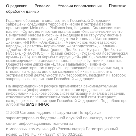
О редакции
Реклама
Условия использования
Политика
обработки данных
Редакция обращает внимание, что в Российской Федерации
запрещены следующие террористические и экстремистские
организации: Meta (Meta Platforms Inc), Национал-Большевистская
партия, «Сеть», религиозная организация «Управленческий центр
Свидетелей Иеговы в России» и входящие в ее структуру местные
религиозные организации, «Свидетели Иеговы», «Мизантропик
Дивижн», «ИГИЛ», «Аль-Каида», «Меджлис крымско-татарского
народа», «Братство» Корчинского, «Артподготовка», «Талибан»,
«Джабхат Фатх аш-Шам» (ранее «Джабхат ан-Нусра», «Джебхат ан-
Нусра»), «УНА-УНСО», «Правый сектор», «Украинская повстанческая
армия» (УПА). Фонд борьбы с коррупцией» (ФБК), «Альянс врачей» -
некоммерческие организации, выполняющие функции иноагентов.
Общественное движение «Штабы Навального» включено
Росфинмониторингом в перечень организаций и физических лиц, в
отношении которых имеются сведения об их причастности к
экстремистской деятельности или терроризму. Instagram и Facebook
запрещены на территории Российской Федерации.
На информационном ресурсе применяются рекомендательные
технологии (информационные технологии предоставления
информации на основе сбора, систематизации и анализа сведений,
относящихся к предпочтениям пользователей сети "Интернет",
находящихся на территории Российской Федерации). Подробнее про
алгоритмы
SMI2
и
INFOX
© 2026 Сетевое издание «Патрульный Петербурга»
зарегистрировано Федеральной службой по надзору в сфере
связи, информационных технологий
и массовых коммуникаций (Роскомнадзор) Регистрационный
номер ЭЛ № ФС 77 - 82871 от 30.03.2022.