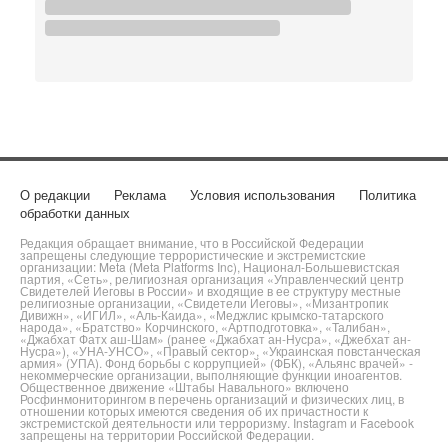
О редакции
Реклама
Условия использования
Политика
обработки данных
Редакция обращает внимание, что в Российской Федерации
запрещены следующие террористические и экстремистские
организации: Meta (Meta Platforms Inc), Национал-Большевистская
партия, «Сеть», религиозная организация «Управленческий центр
Свидетелей Иеговы в России» и входящие в ее структуру местные
религиозные организации, «Свидетели Иеговы», «Мизантропик
Дивижн», «ИГИЛ», «Аль-Каида», «Меджлис крымско-татарского
народа», «Братство» Корчинского, «Артподготовка», «Талибан»,
«Джабхат Фатх аш-Шам» (ранее «Джабхат ан-Нусра», «Джебхат ан-
Нусра»), «УНА-УНСО», «Правый сектор», «Украинская повстанческая
армия» (УПА). Фонд борьбы с коррупцией» (ФБК), «Альянс врачей» -
некоммерческие организации, выполняющие функции иноагентов.
Общественное движение «Штабы Навального» включено
Росфинмониторингом в перечень организаций и физических лиц, в
отношении которых имеются сведения об их причастности к
экстремистской деятельности или терроризму. Instagram и Facebook
запрещены на территории Российской Федерации.