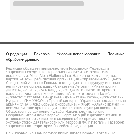
О редакции
Реклама
Условия использования
Политика
обработки данных
Редакция обращает внимание, что в Российской Федерации
запрещены следующие террористические и экстремистские
организации: Meta (Meta Platforms Inc), Национал-Большевистская
партия, «Сеть», религиозная организация «Управленческий центр
Свидетелей Иеговы в России» и входящие в ее структуру местные
религиозные организации, «Свидетели Иеговы», «Мизантропик
Дивижн», «ИГИЛ», «Аль-Каида», «Меджлис крымско-татарского
народа», «Братство» Корчинского, «Артподготовка», «Талибан»,
«Джабхат Фатх аш-Шам» (ранее «Джабхат ан-Нусра», «Джебхат ан-
Нусра»), «УНА-УНСО», «Правый сектор», «Украинская повстанческая
армия» (УПА). Фонд борьбы с коррупцией» (ФБК), «Альянс врачей» -
некоммерческие организации, выполняющие функции иноагентов.
Общественное движение «Штабы Навального» включено
Росфинмониторингом в перечень организаций и физических лиц, в
отношении которых имеются сведения об их причастности к
экстремистской деятельности или терроризму. Instagram и Facebook
запрещены на территории Российской Федерации.
На информационном ресурсе применяются рекомендательные