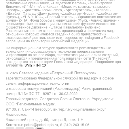
религиозные организации, «Свидетели Иеговы», «Мизантропик
Дивижн», «ИГИЛ», «Аль-Каида», «Меджлис крымско-татарского
народа», «Братство» Корчинского, «Артподготовка», «Талибан»,
«Джабхат Фатх аш-Шам» (ранее «Джабхат ан-Нусра», «Джебхат ан-
Нусра»), «УНА-УНСО», «Правый сектор», «Украинская повстанческая
армия» (УПА). Фонд борьбы с коррупцией» (ФБК), «Альянс врачей» -
некоммерческие организации, выполняющие функции иноагентов.
Общественное движение «Штабы Навального» включено
Росфинмониторингом в перечень организаций и физических лиц, в
отношении которых имеются сведения об их причастности к
экстремистской деятельности или терроризму. Instagram и Facebook
запрещены на территории Российской Федерации.
На информационном ресурсе применяются рекомендательные
технологии (информационные технологии предоставления
информации на основе сбора, систематизации и анализа сведений,
относящихся к предпочтениям пользователей сети "Интернет",
находящихся на территории Российской Федерации). Подробнее про
алгоритмы
SMI2
и
INFOX
© 2026 Сетевое издание «Патрульный Петербурга»
зарегистрировано Федеральной службой по надзору в сфере
связи, информационных технологий
и массовых коммуникаций (Роскомнадзор) Регистрационный
номер ЭЛ № ФС 77 - 82871 от 30.03.2022.
Главный редактор: Солдатова Софья Олеговна. Учредители:
ООО "Региональные медиа",
97136, г. Санкт-Петербург, вн.тер.г.муниципальный округ
Чкаловское,
Чкаловский пр-кт., д. 60, литера Д, пом. 1-Н
Контакты: patrol@patrol.spb.ru, 8 (812) 243 15 06