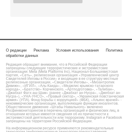
О редакции
Реклама
Условия использования
Политика
обработки данных
Редакция обращает внимание, что в Российской Федерации
запрещены следующие террористические и экстремистские
организации: Meta (Meta Platforms Inc), Национал-Большевистская
партия, «Сеть», религиозная организация «Управленческий центр
Свидетелей Иеговы в России» и входящие в ее структуру местные
религиозные организации, «Свидетели Иеговы», «Мизантропик
Дивижн», «ИГИЛ», «Аль-Каида», «Меджлис крымско-татарского
народа», «Братство» Корчинского, «Артподготовка», «Талибан»,
«Джабхат Фатх аш-Шам» (ранее «Джабхат ан-Нусра», «Джебхат ан-
Нусра»), «УНА-УНСО», «Правый сектор», «Украинская повстанческая
армия» (УПА). Фонд борьбы с коррупцией» (ФБК), «Альянс врачей» -
некоммерческие организации, выполняющие функции иноагентов.
Общественное движение «Штабы Навального» включено
Росфинмониторингом в перечень организаций и физических лиц, в
отношении которых имеются сведения об их причастности к
экстремистской деятельности или терроризму. Instagram и Facebook
запрещены на территории Российской Федерации.
На информационном ресурсе применяются рекомендательные
технологии (информационные технологии предоставления