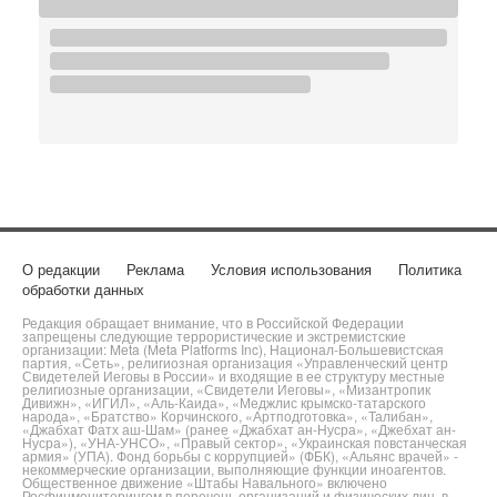
О редакции
Реклама
Условия использования
Политика
обработки данных
Редакция обращает внимание, что в Российской Федерации
запрещены следующие террористические и экстремистские
организации: Meta (Meta Platforms Inc), Национал-Большевистская
партия, «Сеть», религиозная организация «Управленческий центр
Свидетелей Иеговы в России» и входящие в ее структуру местные
религиозные организации, «Свидетели Иеговы», «Мизантропик
Дивижн», «ИГИЛ», «Аль-Каида», «Меджлис крымско-татарского
народа», «Братство» Корчинского, «Артподготовка», «Талибан»,
«Джабхат Фатх аш-Шам» (ранее «Джабхат ан-Нусра», «Джебхат ан-
Нусра»), «УНА-УНСО», «Правый сектор», «Украинская повстанческая
армия» (УПА). Фонд борьбы с коррупцией» (ФБК), «Альянс врачей» -
некоммерческие организации, выполняющие функции иноагентов.
Общественное движение «Штабы Навального» включено
Росфинмониторингом в перечень организаций и физических лиц, в