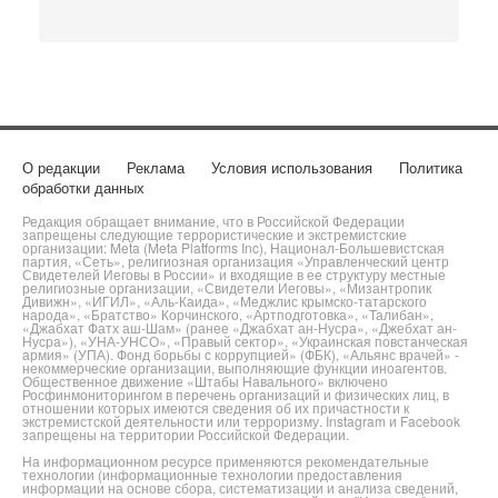
О редакции
Реклама
Условия использования
Политика
обработки данных
Редакция обращает внимание, что в Российской Федерации
запрещены следующие террористические и экстремистские
организации: Meta (Meta Platforms Inc), Национал-Большевистская
партия, «Сеть», религиозная организация «Управленческий центр
Свидетелей Иеговы в России» и входящие в ее структуру местные
религиозные организации, «Свидетели Иеговы», «Мизантропик
Дивижн», «ИГИЛ», «Аль-Каида», «Меджлис крымско-татарского
народа», «Братство» Корчинского, «Артподготовка», «Талибан»,
«Джабхат Фатх аш-Шам» (ранее «Джабхат ан-Нусра», «Джебхат ан-
Нусра»), «УНА-УНСО», «Правый сектор», «Украинская повстанческая
армия» (УПА). Фонд борьбы с коррупцией» (ФБК), «Альянс врачей» -
некоммерческие организации, выполняющие функции иноагентов.
Общественное движение «Штабы Навального» включено
Росфинмониторингом в перечень организаций и физических лиц, в
отношении которых имеются сведения об их причастности к
экстремистской деятельности или терроризму. Instagram и Facebook
запрещены на территории Российской Федерации.
На информационном ресурсе применяются рекомендательные
технологии (информационные технологии предоставления
информации на основе сбора, систематизации и анализа сведений,