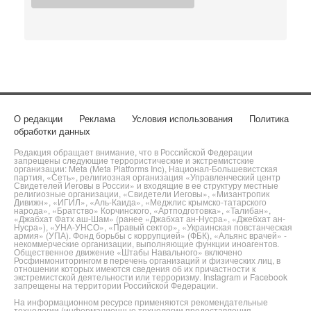
О редакции
Реклама
Условия использования
Политика
обработки данных
Редакция обращает внимание, что в Российской Федерации
запрещены следующие террористические и экстремистские
организации: Meta (Meta Platforms Inc), Национал-Большевистская
партия, «Сеть», религиозная организация «Управленческий центр
Свидетелей Иеговы в России» и входящие в ее структуру местные
религиозные организации, «Свидетели Иеговы», «Мизантропик
Дивижн», «ИГИЛ», «Аль-Каида», «Меджлис крымско-татарского
народа», «Братство» Корчинского, «Артподготовка», «Талибан»,
«Джабхат Фатх аш-Шам» (ранее «Джабхат ан-Нусра», «Джебхат ан-
Нусра»), «УНА-УНСО», «Правый сектор», «Украинская повстанческая
армия» (УПА). Фонд борьбы с коррупцией» (ФБК), «Альянс врачей» -
некоммерческие организации, выполняющие функции иноагентов.
Общественное движение «Штабы Навального» включено
Росфинмониторингом в перечень организаций и физических лиц, в
отношении которых имеются сведения об их причастности к
экстремистской деятельности или терроризму. Instagram и Facebook
запрещены на территории Российской Федерации.
На информационном ресурсе применяются рекомендательные
технологии (информационные технологии предоставления