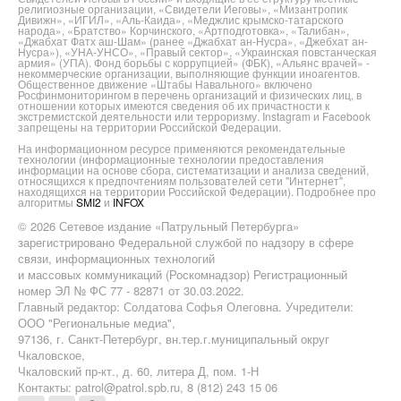
религиозные организации, «Свидетели Иеговы», «Мизантропик
Дивижн», «ИГИЛ», «Аль-Каида», «Меджлис крымско-татарского
народа», «Братство» Корчинского, «Артподготовка», «Талибан»,
«Джабхат Фатх аш-Шам» (ранее «Джабхат ан-Нусра», «Джебхат ан-
Нусра»), «УНА-УНСО», «Правый сектор», «Украинская повстанческая
армия» (УПА). Фонд борьбы с коррупцией» (ФБК), «Альянс врачей» -
некоммерческие организации, выполняющие функции иноагентов.
Общественное движение «Штабы Навального» включено
Росфинмониторингом в перечень организаций и физических лиц, в
отношении которых имеются сведения об их причастности к
экстремистской деятельности или терроризму. Instagram и Facebook
запрещены на территории Российской Федерации.
На информационном ресурсе применяются рекомендательные
технологии (информационные технологии предоставления
информации на основе сбора, систематизации и анализа сведений,
относящихся к предпочтениям пользователей сети "Интернет",
находящихся на территории Российской Федерации). Подробнее про
алгоритмы
SMI2
и
INFOX
© 2026 Сетевое издание «Патрульный Петербурга»
зарегистрировано Федеральной службой по надзору в сфере
связи, информационных технологий
и массовых коммуникаций (Роскомнадзор) Регистрационный
номер ЭЛ № ФС 77 - 82871 от 30.03.2022.
Главный редактор: Солдатова Софья Олеговна. Учредители:
ООО "Региональные медиа",
97136, г. Санкт-Петербург, вн.тер.г.муниципальный округ
Чкаловское,
Чкаловский пр-кт., д. 60, литера Д, пом. 1-Н
Контакты: patrol@patrol.spb.ru, 8 (812) 243 15 06