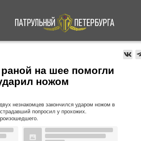
а
Криминал
В мире
Происшествия
 раной на шее помогли
 ударил ножом
двух незнакомцев закончился ударом ножом в
острадавший попросил у прохожих.
произошедшего.