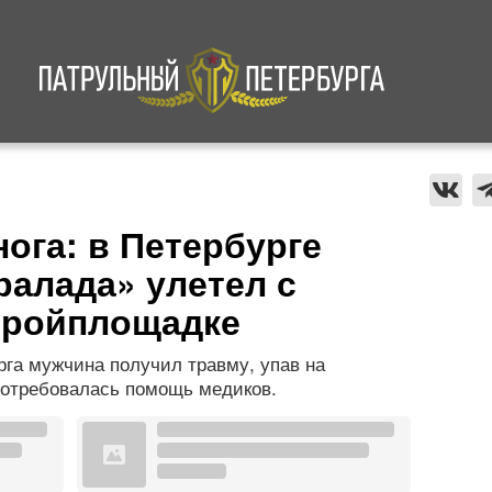
а
Криминал
В мире
Происшествия
ога: в Петербурге
ралада» улетел с
тройплощадке
рга мужчина получил травму, упав на
потребовалась помощь медиков.