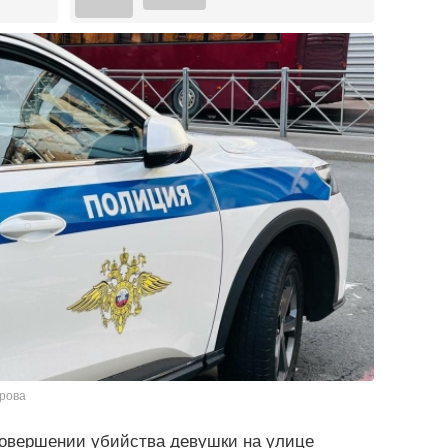
арова
овершении убийства девушки на улице