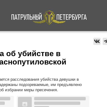
а
Криминал
В мире
Происшествия
а об убийстве в
раснопутиловской
ается расследования убийства девушки в
Задержаны подозреваемые, им предъявлено
об избрании меры пресечения.