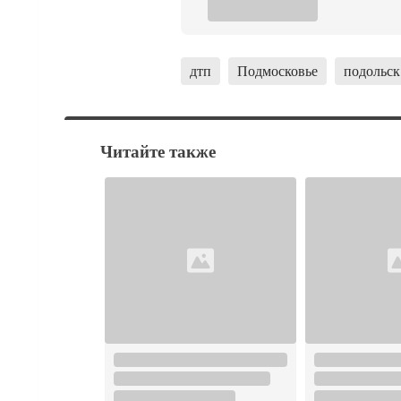
дтп
Подмосковье
подольск
Читайте также