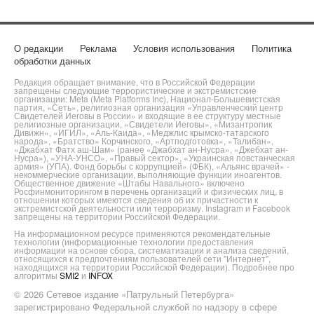
О редакции
Реклама
Условия использования
Политика
обработки данных
Редакция обращает внимание, что в Российской Федерации
запрещены следующие террористические и экстремистские
организации: Meta (Meta Platforms Inc), Национал-Большевистская
партия, «Сеть», религиозная организация «Управленческий центр
Свидетелей Иеговы в России» и входящие в ее структуру местные
религиозные организации, «Свидетели Иеговы», «Мизантропик
Дивижн», «ИГИЛ», «Аль-Каида», «Меджлис крымско-татарского
народа», «Братство» Корчинского, «Артподготовка», «Талибан»,
«Джабхат Фатх аш-Шам» (ранее «Джабхат ан-Нусра», «Джебхат ан-
Нусра»), «УНА-УНСО», «Правый сектор», «Украинская повстанческая
армия» (УПА). Фонд борьбы с коррупцией» (ФБК), «Альянс врачей» -
некоммерческие организации, выполняющие функции иноагентов.
Общественное движение «Штабы Навального» включено
Росфинмониторингом в перечень организаций и физических лиц, в
отношении которых имеются сведения об их причастности к
экстремистской деятельности или терроризму. Instagram и Facebook
запрещены на территории Российской Федерации.
На информационном ресурсе применяются рекомендательные
технологии (информационные технологии предоставления
информации на основе сбора, систематизации и анализа сведений,
относящихся к предпочтениям пользователей сети "Интернет",
находящихся на территории Российской Федерации). Подробнее про
алгоритмы
SMI2
и
INFOX
© 2026 Сетевое издание «Патрульный Петербурга»
зарегистрировано Федеральной службой по надзору в сфере