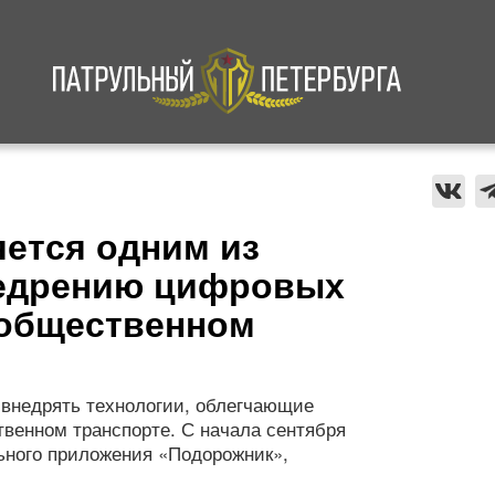
а
Криминал
В мире
Происшествия
яется одним из
недрению цифровых
 общественном
 внедрять технологии, облегчающие
венном транспорте. С начала сентября
ьного приложения «Подорожник»,