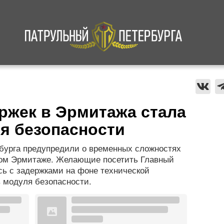
а
Криминал
В мире
Происшествия
ржек в Эрмитажа стала
я безопасности
рбурга предупредили о временных сложностях
ном Эрмитаже. Желающие посетить Главный
сь с задержками на фоне технической
в модуля безопасности.