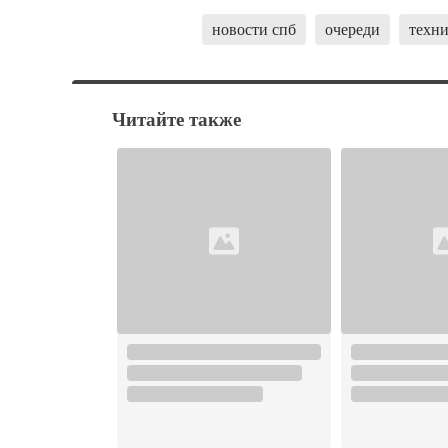
новости спб
очереди
техни
Читайте также