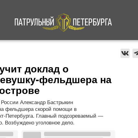
а
Криминал
В мире
Происшествия
учит доклад о
девушку-фельдшера на
острове
 России Александр Бастрыкин
на фельдшера скорой помощи в
кт-Петербурга. Главный подозреваемый —
о. Возбуждено уголовное дело.