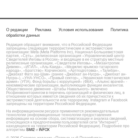
О редакции
Реклама
Условия использования
Политика
обработки данных
Редакция обращает внимание, что в Российской Федерации
запрещены следующие террористические и экстремистские
организации: Meta (Meta Platforms Inc), Национал-Большевистская
партия, «Сеть», религиозная организация «Управленческий центр
Свидетелей Иеговы в России» и входящие в ее структуру местные
религиозные организации, «Свидетели Иеговы», «Мизантропик
Дивижн», «ИГИЛ», «Аль-Каида», «Меджлис крымско-татарского
народа», «Братство» Корчинского, «Артподготовка», «Талибан»,
«Джабхат Фатх аш-Шам» (ранее «Джабхат ан-Нусра», «Джебхат ан-
Нусра»), «УНА-УНСО», «Правый сектор», «Украинская повстанческая
армия» (УПА). Фонд борьбы с коррупцией» (ФБК), «Альянс врачей» -
некоммерческие организации, выполняющие функции иноагентов.
Общественное движение «Штабы Навального» включено
Росфинмониторингом в перечень организаций и физических лиц, в
отношении которых имеются сведения об их причастности к
экстремистской деятельности или терроризму. Instagram и Facebook
запрещены на территории Российской Федерации.
На информационном ресурсе применяются рекомендательные
технологии (информационные технологии предоставления
информации на основе сбора, систематизации и анализа сведений,
относящихся к предпочтениям пользователей сети "Интернет",
находящихся на территории Российской Федерации). Подробнее про
алгоритмы
SMI2
и
INFOX
© 2026 Сетевое издание «Патрульный Петербурга»