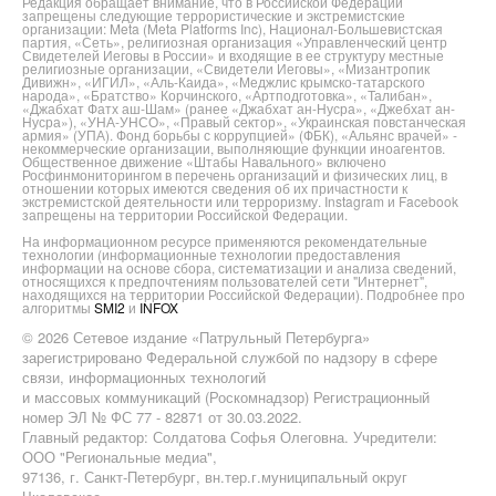
Редакция обращает внимание, что в Российской Федерации
запрещены следующие террористические и экстремистские
организации: Meta (Meta Platforms Inc), Национал-Большевистская
партия, «Сеть», религиозная организация «Управленческий центр
Свидетелей Иеговы в России» и входящие в ее структуру местные
религиозные организации, «Свидетели Иеговы», «Мизантропик
Дивижн», «ИГИЛ», «Аль-Каида», «Меджлис крымско-татарского
народа», «Братство» Корчинского, «Артподготовка», «Талибан»,
«Джабхат Фатх аш-Шам» (ранее «Джабхат ан-Нусра», «Джебхат ан-
Нусра»), «УНА-УНСО», «Правый сектор», «Украинская повстанческая
армия» (УПА). Фонд борьбы с коррупцией» (ФБК), «Альянс врачей» -
некоммерческие организации, выполняющие функции иноагентов.
Общественное движение «Штабы Навального» включено
Росфинмониторингом в перечень организаций и физических лиц, в
отношении которых имеются сведения об их причастности к
экстремистской деятельности или терроризму. Instagram и Facebook
запрещены на территории Российской Федерации.
На информационном ресурсе применяются рекомендательные
технологии (информационные технологии предоставления
информации на основе сбора, систематизации и анализа сведений,
относящихся к предпочтениям пользователей сети "Интернет",
находящихся на территории Российской Федерации). Подробнее про
алгоритмы
SMI2
и
INFOX
© 2026 Сетевое издание «Патрульный Петербурга»
зарегистрировано Федеральной службой по надзору в сфере
связи, информационных технологий
и массовых коммуникаций (Роскомнадзор) Регистрационный
номер ЭЛ № ФС 77 - 82871 от 30.03.2022.
Главный редактор: Солдатова Софья Олеговна. Учредители:
ООО "Региональные медиа",
97136, г. Санкт-Петербург, вн.тер.г.муниципальный округ